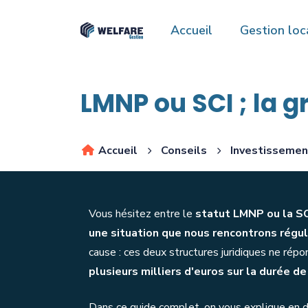
Accueil
Gestion loca
LMNP ou SCI ; la 
Accueil
Conseils
Investissemen
Vous hésitez entre le
statut LMNP ou la SC
une situation que nous rencontrons régu
cause : ces deux structures juridiques ne ré
plusieurs milliers d'euros sur la durée d
Dans ce guide complet, on vous explique en d