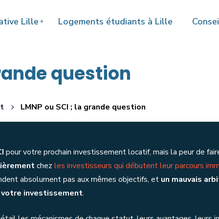
tive Lille
Logements étudiants à Lille
Consei
grande question
t
LMNP ou SCI ; la grande question
I
pour votre prochain investissement locatif, mais la peur de fai
lièrement
chez
les investisseurs qui débutent leur parcours immo
pondent absolument pas aux mêmes objectifs, et
un mauvais arb
e votre investissement
.
étail les mécanismes de chaque statut, leurs avantages, leurs 