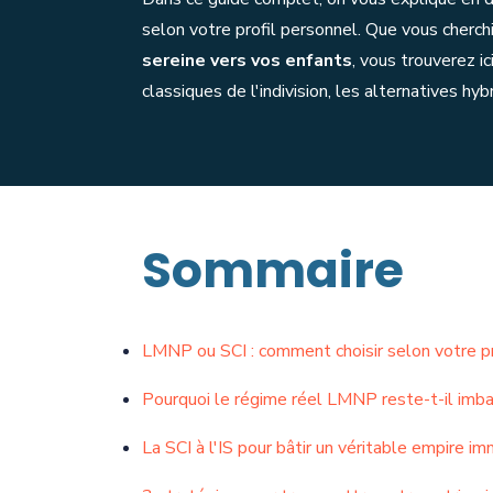
selon votre profil personnel. Que vous cherc
sereine vers vos enfants
, vous trouverez 
classiques de l'indivision, les alternatives 
Sommaire
LMNP ou SCI : comment choisir selon votre pro
Pourquoi le régime réel LMNP reste-t-il imbat
La SCI à l'IS pour bâtir un véritable empire im