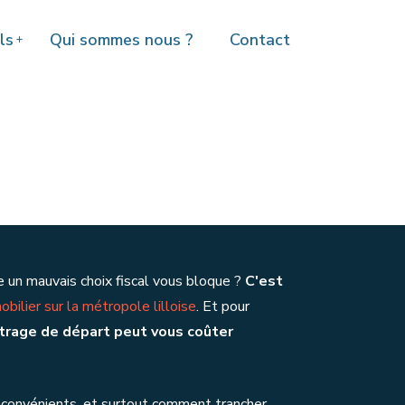
ls
Qui sommes nous ?
Contact
re un mauvais choix fiscal vous bloque ?
C'est
bilier sur la métropole lilloise
. Et pour
itrage de départ peut vous coûter
inconvénients, et surtout comment trancher