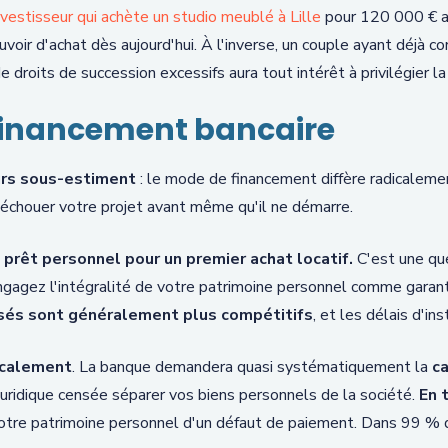
nvestisseur qui achète un studio meublé à Lille
pour 120 000 € a
ir d'achat dès aujourd'hui. À l'inverse, un couple ayant déjà co
 droits de succession excessifs aura tout intérêt à privilégier la
 financement bancaire
urs sous-estiment
: le mode de financement diffère radicalemen
e échouer votre projet avant même qu'il ne démarre.
prêt personnel pour un premier achat locatif.
C'est une que
ngagez l'intégralité de votre patrimoine personnel comme garant
sés sont généralement plus compétitifs
, et les délais d'in
icalement
. La banque demandera quasi systématiquement la
ca
n juridique censée séparer vos biens personnels de la société.
En 
otre patrimoine personnel d'un défaut de paiement. Dans 99 % de