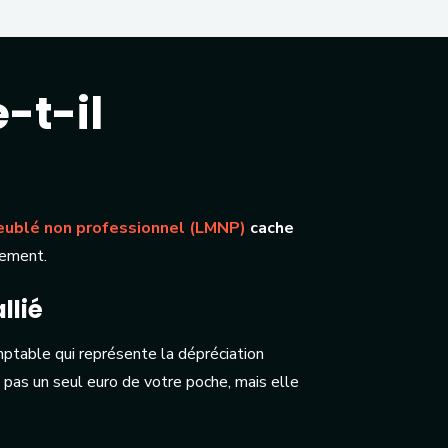
-t-il
eublé non professionnel (LMNP)
cache
sement.
llié
mptable qui représente la dépréciation
 pas un seul euro de votre poche, mais elle