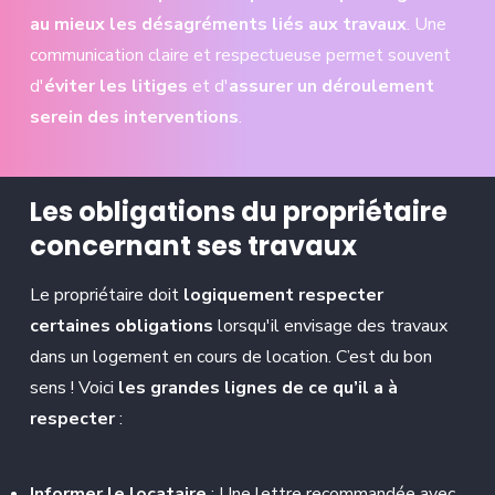
au mieux les désagréments liés aux travaux
. Une
communication claire et respectueuse permet souvent
d'
éviter les litiges
et d'
assurer un déroulement
serein des interventions
.
Les obligations du propriétaire
concernant ses travaux
Le propriétaire doit
logiquement respecter
certaines obligations
lorsqu'il envisage des travaux
dans un logement en cours de location. C’est du bon
sens ! Voici
les grandes lignes de ce qu’il a à
respecter
:
Informer le locataire
: Une lettre recommandée avec